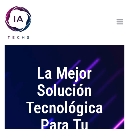
Saltar
al
contenido
IAMMTechs
Soluciones Tecnológicas Innovadoras
La Mejor
Solución
Tecnológica
Para Tu